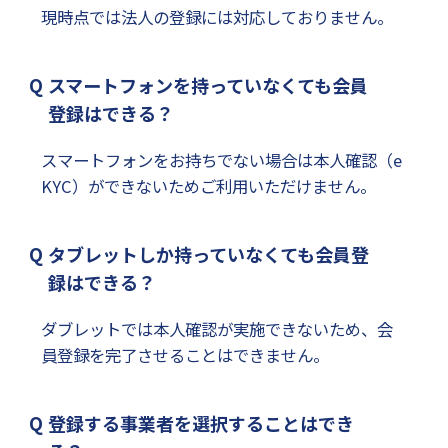
現時点では法人の登録には対応しておりません。
スマートフォンを持っていなくても会員
登録はできる？
スマートフォンをお持ちでない場合は本人確認（e
KYC）ができないためご利用いただけません。
タブレットしか持っていなくても会員登
録はできる？
ダブレットでは本人確認が実施できないため、会
員登録を完了させることはできません。
登録する事業者を選択することはでき