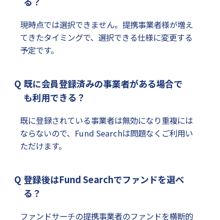
る？
現時点では選択できません。提携事業者様が増え
てきたタイミングで、選択できる仕様に変更する
予定です。
既に会員登録済みの事業者がある場合で
も利用できる？
既に登録されている事業者は無効になり重複には
ならないので、Fund Searchは問題なくご利用い
ただけます。
登録後はFund Searchでファンドを選べ
る？
ファンドサーチの提携事業者のファンドを横断的