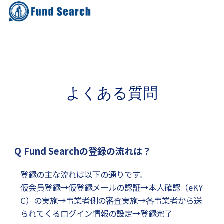
よくある質問
Fund Searchの登録の流れは？
登録の主な流れは以下の通りです。
仮会員登録→仮登録メールの認証→本人確認（eKY
C）の実施→事業者側の審査実施→各事業者から送
られてくるログイン情報の設定→登録完了