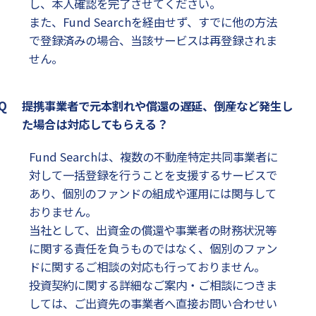
し、本人確認を完了させてください。
また、Fund Searchを経由せず、すでに他の方法
で登録済みの場合、当該サービスは再登録されま
せん。
提携事業者で元本割れや償還の遅延、倒産など発生し
た場合は対応してもらえる？
Fund Searchは、複数の不動産特定共同事業者に
対して一括登録を行うことを支援するサービスで
あり、個別のファンドの組成や運用には関与して
おりません。
当社として、出資金の償還や事業者の財務状況等
に関する責任を負うものではなく、個別のファン
ドに関するご相談の対応も行っておりません。
投資契約に関する詳細なご案内・ご相談につきま
しては、ご出資先の事業者へ直接お問い合わせい