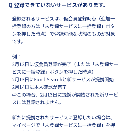
登録できていないサービスがあります。
登録されるサービスは、仮会員登録時点（追加一
括登録の方は「未登録サービスに一括登録」ボタ
ンを押した時点）で登録可能な状態のものが対象
です。
例：
2月12日に仮会員登録が完了（または「未登録サー
ビスに一括登録」ボタンを押した時点）
2月13日にFund Searchと新サービスが提携開始
2月14日に本人確認が完了
⇨この場合、2月13日に提携が開始された新サービ
スには登録されません。
新たに提携されたサービスに登録したい場合は、
マイページで「未登録サービスに一括登録」を押